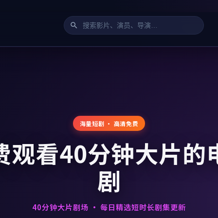
海量短剧 · 高清免费
费观看40分钟大片的
剧
40分钟大片剧场
· 每日精选短时长剧集更新