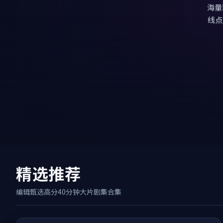
海量
线点
精选推荐
编辑甄选高分40分钟大片剧集合集