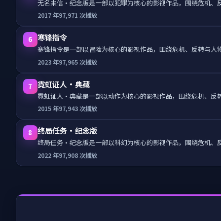
无名来信·纪念版是一部以犯罪为核心的影视作品，围绕危机、
2017
年
97,971
次播放
寒锋指令
6
寒锋指令是一部以冒险为核心的影视作品，围绕危机、反转与人
2023
年
97,965
次播放
霓虹证人·典藏
7
霓虹证人·典藏是一部以动作为核心的影视作品，围绕危机、反
2015
年
97,943
次播放
终局任务·纪念版
8
终局任务·纪念版是一部以科幻为核心的影视作品，围绕危机、
2022
年
97,908
次播放