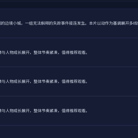
创的边境小城，一组无法解释的失踪事件接连发生。本片以动作为基调展开多线叙事
转与人物成长展开，整体节奏紧凑，值得推荐观看。
转与人物成长展开，整体节奏紧凑，值得推荐观看。
转与人物成长展开，整体节奏紧凑，值得推荐观看。