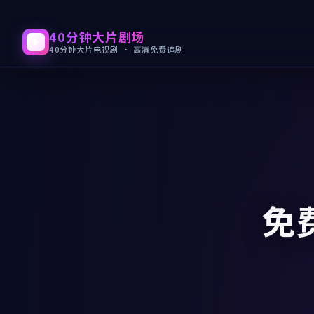
40分钟大片剧场
40分钟大片电视剧 · 高清免费追剧
免